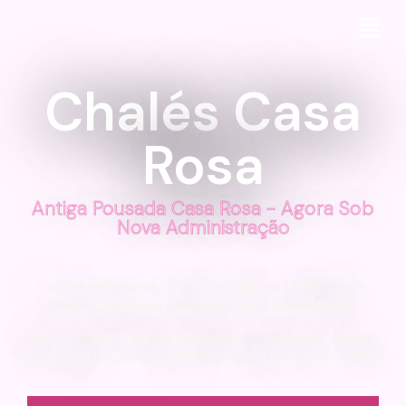
Chalés Casa
Rosa
Antiga Pousada Casa Rosa - Agora Sob
Nova Administração
Escolha entre suítes na casa principal, ou chalés duplos,
triplos, quádruplos, quíntuplos e com acessibilidade.
Com um total de 26 acomomdações de tamanhos variados,
acomodando confortavelmente de 1 a 5 pessoas por chalé.